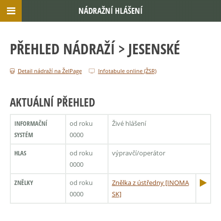
NÁDRAŽNÍ HLÁŠENÍ
PŘEHLED NÁDRAŽÍ
> JESENSKÉ
Detail nádraží na ŽelPage
Infotabule online (ŽSR)
AKTUÁLNÍ PŘEHLED
INFORMAČNÍ
od roku
Živé hlášení
SYSTÉM
0000
HLAS
od roku
výpravčí/operátor
0000
ZNĚLKY
od roku
Znělka z ústředny [INOMA
0000
SK]