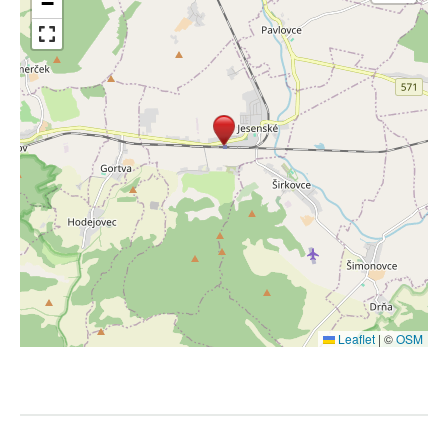
−
Leaflet
|
©
OSM