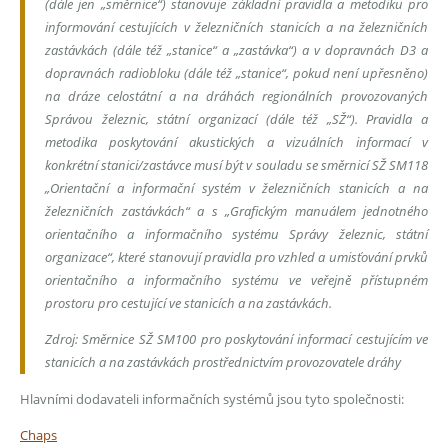
(dále jen „směrnice“) stanovuje základní pravidla a metodiku pro
informování cestujících v železničních stanicích a na železničních
zastávkách (dále též „stanice“ a „zastávka“) a v dopravnách D3 a
dopravnách radiobloku (dále též „stanice“, pokud není upřesněno)
na dráze celostátní a na dráhách regionálních provozovaných
Správou železnic, státní organizací (dále též „SŽ“). Pravidla a
metodika poskytování akustických a vizuálních informací v
konkrétní stanici/zastávce musí být v souladu se směrnicí SŽ SM118
„Orientační a informační systém v železničních stanicích a na
železničních zastávkách“ a s „Grafickým manuálem jednotného
orientačního a informačního systému Správy železnic, státní
organizace“, které stanovují pravidla pro vzhled a umisťování prvků
orientačního a informačního systému ve veřejně přístupném
prostoru pro cestující ve stanicích a na zastávkách.
Zdroj: Směrnice SŽ SM100 pro poskytování informací cestujícím ve
stanicích a na zastávkách prostřednictvím provozovatele dráhy
Hlavními dodavateli informačních systémů jsou tyto společnosti:
Chaps