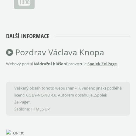
DALŠÍ INFORMACE
Pozdrav Václava Knopa
Webový portál
Nádražní hlášení
provozuje
Spolek ŽelPage
.
Veškerý obsah tohoto webu (není-li uvedeno jinak) podléhá
licenci
CC BY-NC-ND 4.0
. Autorem obsahu je „Spolek
ŽelPage“.
Šablona:
HTML5 UP