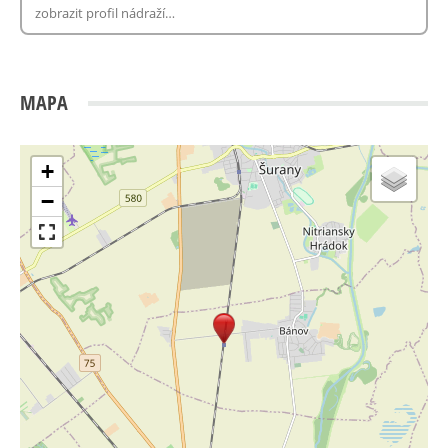
MAPA
+
−