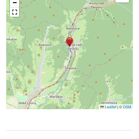
−
Leaflet
|
©
OSM