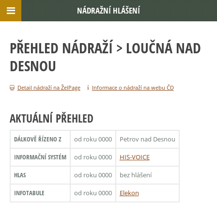
NÁDRAŽNÍ HLÁŠENÍ
PŘEHLED NÁDRAŽÍ
> LOUČNÁ NAD
DESNOU
Detail nádraží na ŽelPage
Informace o nádraží na webu ČD
AKTUÁLNÍ PŘEHLED
DÁLKOVĚ ŘÍZENO Z
od roku 0000
Petrov nad Desnou
INFORMAČNÍ SYSTÉM
od roku 0000
HIS-VOICE
HLAS
od roku 0000
bez hlášení
INFOTABULE
od roku 0000
Elekon