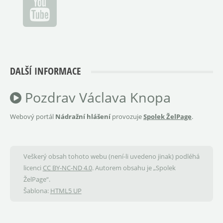
DALŠÍ INFORMACE
Pozdrav Václava Knopa
Webový portál
Nádražní hlášení
provozuje
Spolek ŽelPage
.
Veškerý obsah tohoto webu (není-li uvedeno jinak) podléhá
licenci
CC BY-NC-ND 4.0
. Autorem obsahu je „Spolek
ŽelPage“.
Šablona:
HTML5 UP