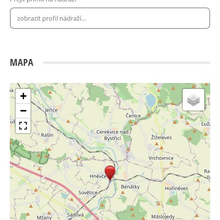
MAPA
+
−