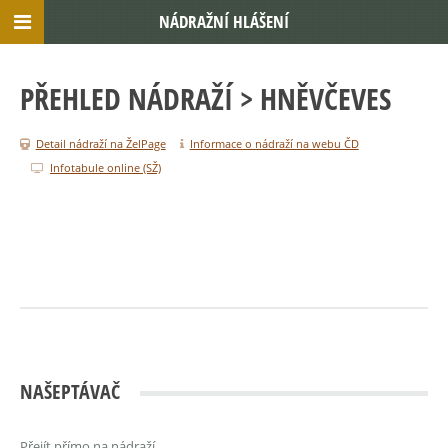
NÁDRAŽNÍ HLÁŠENÍ
PŘEHLED NÁDRAŽÍ
> HNĚVČEVES
Detail nádraží na ŽelPage
Informace o nádraží na webu ČD
Infotabule online (SŽ)
NAŠEPTÁVAČ
Přejít přímo na nádraží