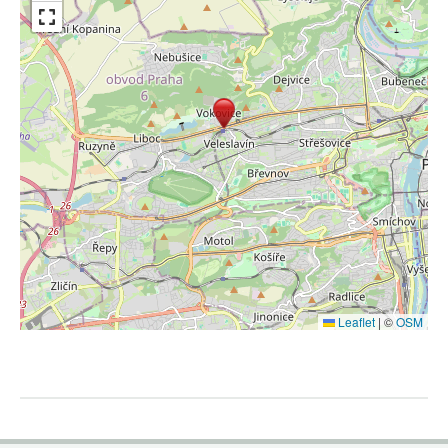
Leaflet
|
©
OSM