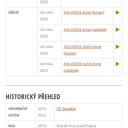
2023
ZNĚLKY
od roku
HIS-VOICE gong (konec)
2023
od roku
HIS-VOICE gong (začátek)
2023
od roku
HIS-VOICE noční gong
2023
(konec)
od roku
HIS-VOICE noční gong
2023
(začátek)
HISTORICKÝ PŘEHLED
INFORMAČNÍ
2015–
ČD Speaker
SYSTÉM
2023
HLAS
2015–
Marek Hryciow (Chaps)