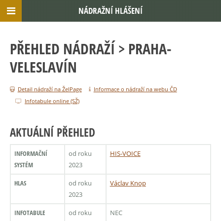
NÁDRAŽNÍ HLÁŠENÍ
PŘEHLED NÁDRAŽÍ
> PRAHA-
VELESLAVÍN
Detail nádraží na ŽelPage
Informace o nádraží na webu ČD
Infotabule online (SŽ)
AKTUÁLNÍ PŘEHLED
INFORMAČNÍ
od roku
HIS-VOICE
SYSTÉM
2023
HLAS
od roku
Václav Knop
2023
INFOTABULE
od roku
NEC