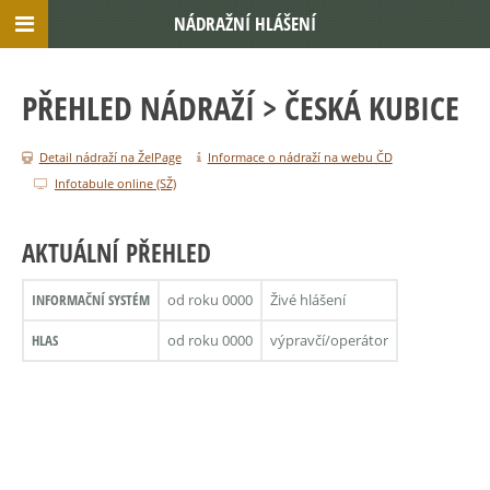
NÁDRAŽNÍ HLÁŠENÍ
PŘEHLED NÁDRAŽÍ
> ČESKÁ KUBICE
Detail nádraží na ŽelPage
Informace o nádraží na webu ČD
Infotabule online (SŽ)
AKTUÁLNÍ PŘEHLED
INFORMAČNÍ SYSTÉM
od roku 0000
Živé hlášení
HLAS
od roku 0000
výpravčí/operátor