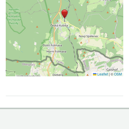
Leaflet
|
©
OSM