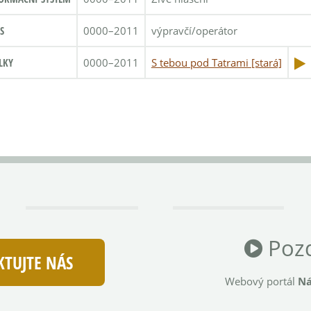
S
0000–2011
výpravčí/operátor
LKY
0000–2011
S tebou pod Tatrami [stará]
Pozd
TUJTE NÁS
Webový portál
Ná