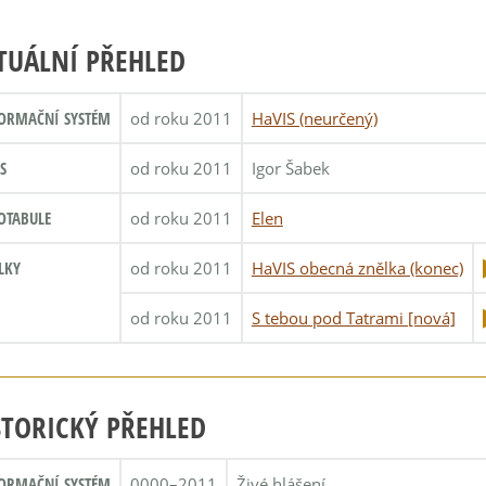
TUÁLNÍ PŘEHLED
ORMAČNÍ SYSTÉM
od roku 2011
HaVIS (neurčený)
S
od roku 2011
Igor Šabek
OTABULE
od roku 2011
Elen
LKY
od roku 2011
HaVIS obecná znělka (konec)
od roku 2011
S tebou pod Tatrami [nová]
STORICKÝ PŘEHLED
ORMAČNÍ SYSTÉM
0000–2011
Živé hlášení