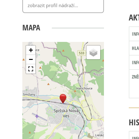
AK
MAPA
INF
HLA
+
−
INF
ZNĚ
HI
INF