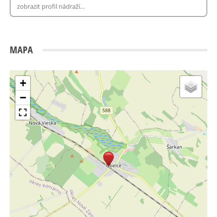
MAPA
+
−