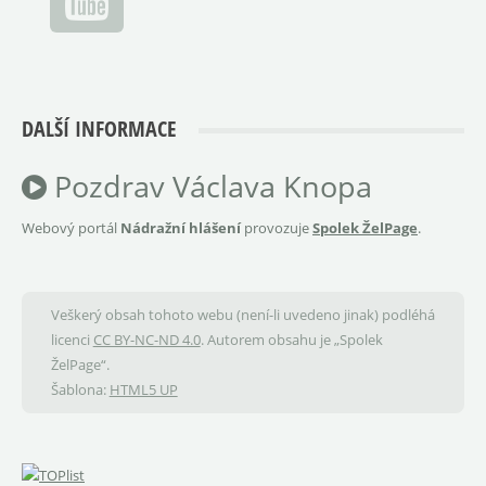
DALŠÍ INFORMACE
Pozdrav Václava Knopa
Webový portál
Nádražní hlášení
provozuje
Spolek ŽelPage
.
Veškerý obsah tohoto webu (není-li uvedeno jinak) podléhá
licenci
CC BY-NC-ND 4.0
. Autorem obsahu je „Spolek
ŽelPage“.
Šablona:
HTML5 UP