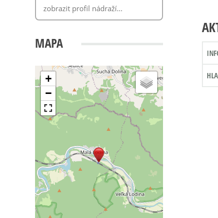
AK
MAPA
INF
HLA
+
−