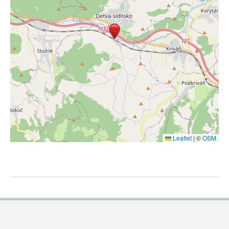
Leaflet
|
©
OSM