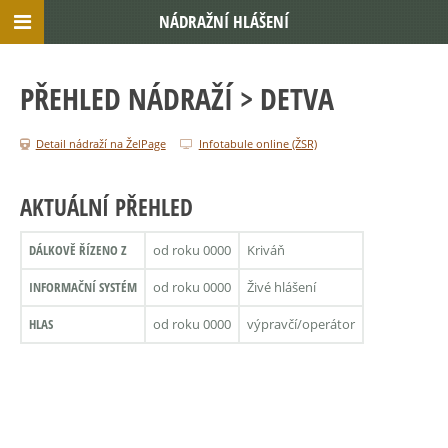
NÁDRAŽNÍ HLÁŠENÍ
PŘEHLED NÁDRAŽÍ
> DETVA
Detail nádraží na ŽelPage
Infotabule online (ŽSR)
AKTUÁLNÍ PŘEHLED
DÁLKOVĚ ŘÍZENO Z
od roku 0000
Kriváň
INFORMAČNÍ SYSTÉM
od roku 0000
Živé hlášení
HLAS
od roku 0000
výpravčí/operátor