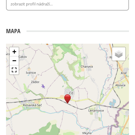
MAPA
+
−