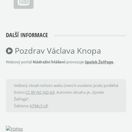
DALŠÍ INFORMACE
Pozdrav Václava Knopa
Webový portál
Nádražní hlášení
provozuje
Spolek ŽelPage
.
Veškerý obsah tohoto webu (není-li uvedeno jinak) podléhá
licenci
CC BY-NC-ND 4.0
. Autorem obsahu je „Spolek
ŽelPage“.
Šablona:
HTML5 UP