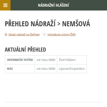
NÁDRAŽNÍ HLÁŠENÍ
PŘEHLED NÁDRAŽÍ
> NEMŠOVÁ
Detail nádraží na ŽelPage
Infotabule online (ŽSR)
AKTUÁLNÍ PŘEHLED
INFORMAČNÍ SYSTÉM
od roku 0000
Živé hlášení
HLAS
od roku 0000
výpravčí/operátor