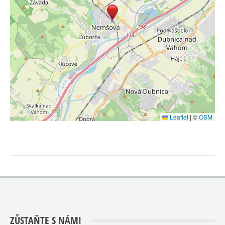
Leaflet
|
©
OSM
ZŮSTAŇTE S NÁMI