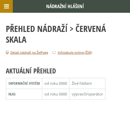
NÁDRAŽNÍ HLÁŠENÍ
PŘEHLED NÁDRAŽÍ
> ČERVENÁ
SKALA
Detail nádraží na ŽelPage
Infotabule online (ŽSR)
AKTUÁLNÍ PŘEHLED
INFORMAČNÍ SYSTÉM
od roku 0000
Živé hlášení
HLAS
od roku 0000
výpravčí/operátor