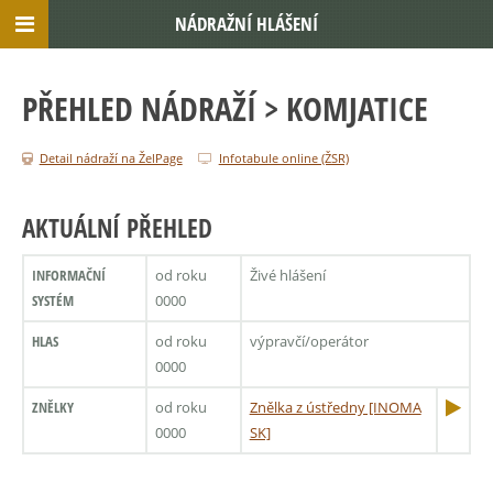
NÁDRAŽNÍ HLÁŠENÍ
PŘEHLED NÁDRAŽÍ
> KOMJATICE
Detail nádraží na ŽelPage
Infotabule online (ŽSR)
AKTUÁLNÍ PŘEHLED
INFORMAČNÍ
od roku
Živé hlášení
SYSTÉM
0000
HLAS
od roku
výpravčí/operátor
0000
ZNĚLKY
od roku
Znělka z ústředny [INOMA
0000
SK]