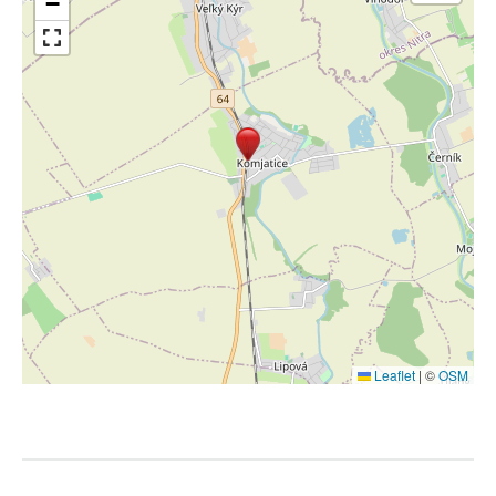
−
Leaflet
|
©
OSM