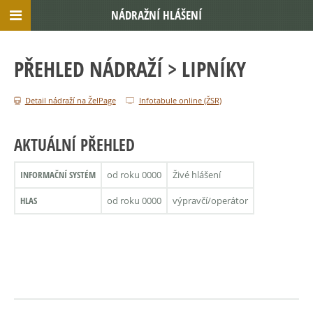
NÁDRAŽNÍ HLÁŠENÍ
PŘEHLED NÁDRAŽÍ
> LIPNÍKY
Detail nádraží na ŽelPage
Infotabule online (ŽSR)
AKTUÁLNÍ PŘEHLED
INFORMAČNÍ SYSTÉM
od roku 0000
Živé hlášení
HLAS
od roku 0000
výpravčí/operátor