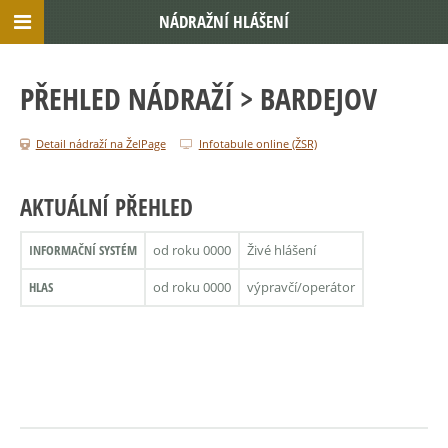
NÁDRAŽNÍ HLÁŠENÍ
PŘEHLED NÁDRAŽÍ
> BARDEJOV
Detail nádraží na ŽelPage
Infotabule online (ŽSR)
AKTUÁLNÍ PŘEHLED
INFORMAČNÍ SYSTÉM
od roku 0000
Živé hlášení
HLAS
od roku 0000
výpravčí/operátor