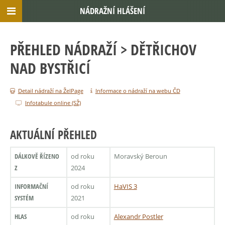
NÁDRAŽNÍ HLÁŠENÍ
PŘEHLED NÁDRAŽÍ
> DĚTŘICHOV
NAD BYSTŘICÍ
Detail nádraží na ŽelPage
Informace o nádraží na webu ČD
Infotabule online (SŽ)
AKTUÁLNÍ PŘEHLED
DÁLKOVĚ ŘÍZENO
od roku
Moravský Beroun
Z
2024
INFORMAČNÍ
od roku
HaVIS 3
SYSTÉM
2021
HLAS
od roku
Alexandr Postler