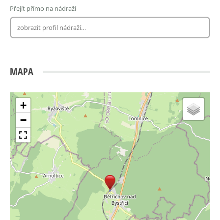
Přejít přímo na nádraží
MAPA
+
−