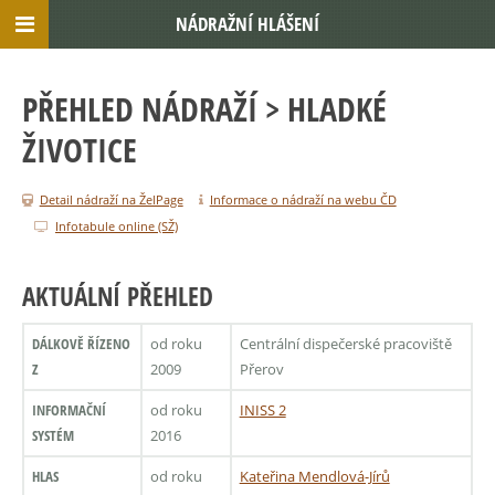
NÁDRAŽNÍ HLÁŠENÍ
PŘEHLED NÁDRAŽÍ
> HLADKÉ
ŽIVOTICE
Detail nádraží na ŽelPage
Informace o nádraží na webu ČD
Infotabule online (SŽ)
AKTUÁLNÍ PŘEHLED
DÁLKOVĚ ŘÍZENO
od roku
Centrální dispečerské pracoviště
Z
2009
Přerov
INFORMAČNÍ
od roku
INISS 2
SYSTÉM
2016
HLAS
od roku
Kateřina Mendlová-Jírů