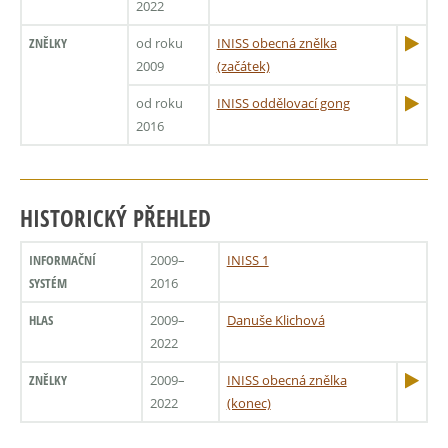
2022
ZNĚLKY
od roku
INISS obecná znělka
2009
(začátek)
od roku
INISS oddělovací gong
2016
HISTORICKÝ PŘEHLED
INFORMAČNÍ
2009–
INISS 1
SYSTÉM
2016
HLAS
2009–
Danuše Klichová
2022
ZNĚLKY
2009–
INISS obecná znělka
2022
(konec)