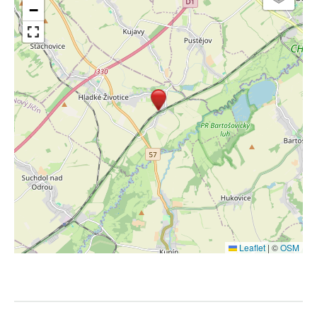
−
Leaflet
|
©
OSM