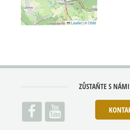
Leaflet
|
©
OSM
ZŮSTAŇTE S NÁMI
KONTAK