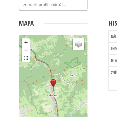
HI
MAPA
DÁL
+
INF
−
HLA
ZNĚ