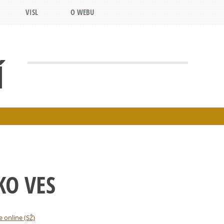
VISL
O WEBU
Í
KO VES
e online (SŽ)