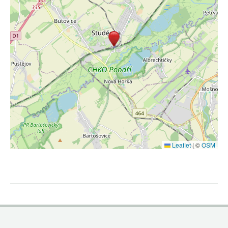
Leaflet
|
©
OSM