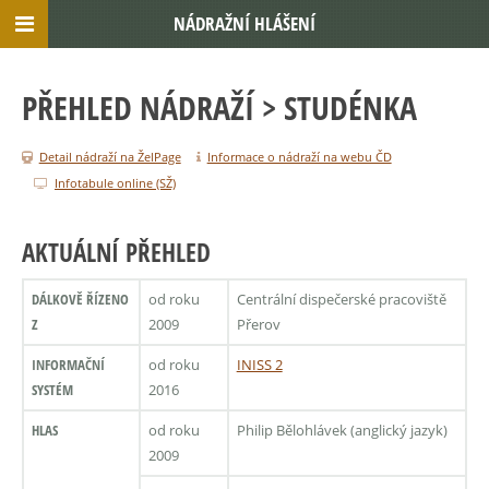
NÁDRAŽNÍ HLÁŠENÍ
PŘEHLED NÁDRAŽÍ
> STUDÉNKA
Detail nádraží na ŽelPage
Informace o nádraží na webu ČD
Infotabule online (SŽ)
AKTUÁLNÍ PŘEHLED
DÁLKOVĚ ŘÍZENO
od roku
Centrální dispečerské pracoviště
Z
2009
Přerov
INFORMAČNÍ
od roku
INISS 2
SYSTÉM
2016
HLAS
od roku
Philip Bělohlávek (anglický jazyk)
2009