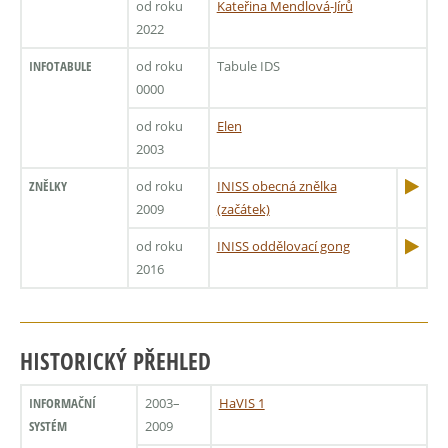
od roku
Kateřina Mendlová-Jírů
2022
INFOTABULE
od roku
Tabule IDS
0000
od roku
Elen
2003
ZNĚLKY
od roku
INISS obecná znělka
2009
(začátek)
od roku
INISS oddělovací gong
2016
HISTORICKÝ PŘEHLED
INFORMAČNÍ
2003–
HaVIS 1
SYSTÉM
2009