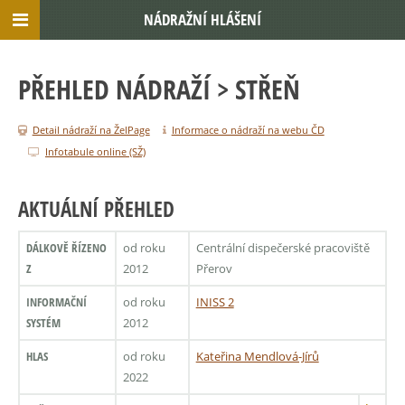
NÁDRAŽNÍ HLÁŠENÍ
PŘEHLED NÁDRAŽÍ
> STŘEŇ
Detail nádraží na ŽelPage
Informace o nádraží na webu ČD
Infotabule online (SŽ)
AKTUÁLNÍ PŘEHLED
DÁLKOVĚ ŘÍZENO
od roku
Centrální dispečerské pracoviště
Z
2012
Přerov
INFORMAČNÍ
od roku
INISS 2
SYSTÉM
2012
HLAS
od roku
Kateřina Mendlová-Jírů
2022