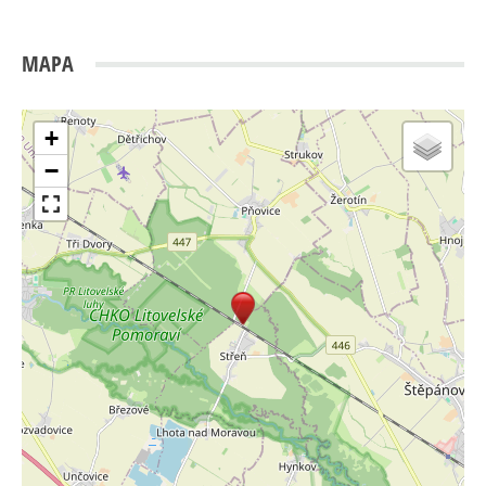
MAPA
+
−