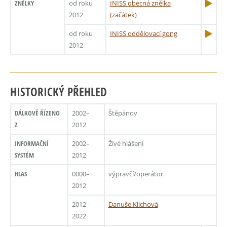
ZNĚLKY
od roku
INISS obecná znělka
2012
(začátek)
od roku
INISS oddělovací gong
2012
HISTORICKÝ PŘEHLED
DÁLKOVĚ ŘÍZENO
2002–
Štěpánov
Z
2012
INFORMAČNÍ
2002–
Živé hlášení
SYSTÉM
2012
HLAS
0000–
výpravčí/operátor
2012
2012–
Danuše Klichová
2022