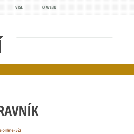
VISL
O WEBU
Í
RAVNÍK
e online (SŽ)