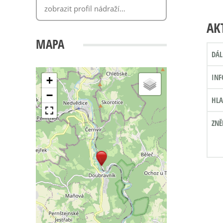
AK
MAPA
DÁL
INF
+
−
HLA
ZNĚ