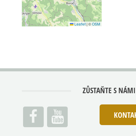
Leaflet
|
©
OSM
ZŮSTAŇTE S NÁMI
KONTAK