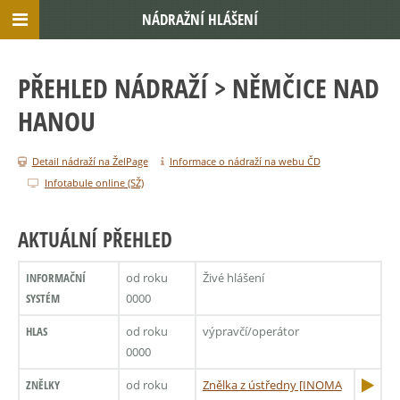
NÁDRAŽNÍ HLÁŠENÍ
PŘEHLED NÁDRAŽÍ
> NĚMČICE NAD
HANOU
Detail nádraží na ŽelPage
Informace o nádraží na webu ČD
Infotabule online (SŽ)
AKTUÁLNÍ PŘEHLED
INFORMAČNÍ
od roku
Živé hlášení
SYSTÉM
0000
HLAS
od roku
výpravčí/operátor
0000
ZNĚLKY
od roku
Znělka z ústředny [INOMA