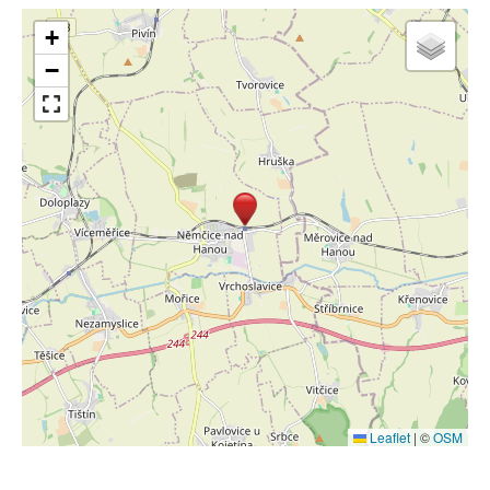
+
−
Leaflet
|
©
OSM