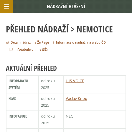
NÁDRAŽNÍ HLÁŠENÍ
PŘEHLED NÁDRAŽÍ
> NEMOTICE
Detail nádraží na ŽelPage
Informace o nádraží na webu ČD
Infotabule online (SŽ)
AKTUÁLNÍ PŘEHLED
INFORMAČNÍ
od roku
HIS-VOICE
SYSTÉM
2025
HLAS
od roku
Václav Knop
2025
INFOTABULE
od roku
NEC
2025