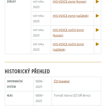
ZNĚLKY
od roku
HIS-VOICE gong (konec)
2025
od roku
HIS-VOICE gong (začátek)
2025
od roku
HIS-VOICE noční gong
2025
(konec)
od roku
HIS-VOICE noční gong
2025
(začátek)
HISTORICKÝ PŘEHLED
INFORMAČNÍ
0000–
ČD Speaker
SYSTÉM
2025
HLAS
0000–
Tomáš Vávra (SŽ OŘ Brno)
2025