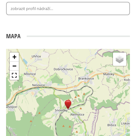
MAPA
+
−