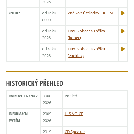
2026
ZNĚLKY
od roku
Znělka z ústředny [DCOM]
0000
od roku
HaVIS obecná znělka
2026
(konec)
od roku
HaVIS obecná znělka
2026
(začátek)
HISTORICKÝ PŘEHLED
DÁLKOVĚ ŘÍZENO Z
0000–
Pohled
2026
INFORMAČNÍ
2009–
HIS-VOICE
SYSTÉM
2026
2019–
ČD Speaker