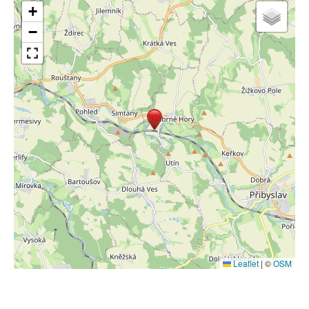
+
−
Leaflet
|
©
OSM