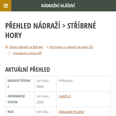
NÁDRAŽNÍ HLÁŠENÍ
PŘEHLED NÁDRAŽÍ
> STŘÍBRNÉ
HORY
Detail nádraží na ŽelPage
Informace o nádraží na webu ČD
Infotabule online (SŽ)
AKTUÁLNÍ PŘEHLED
DÁLKOVĚ ŘÍZENO
od roku
Přibyslav
Z
0000
INFORMAČNÍ
od roku
HaVIS 3
SYSTÉM
2026
HLAS
od roku
Alexandr Postler