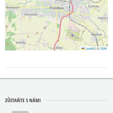
Leaflet
|
©
OSM
ZŮSTAŇTE S NÁMI