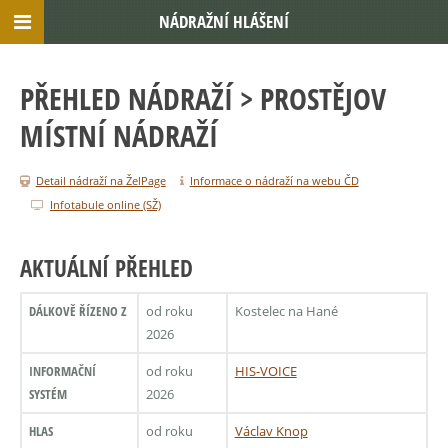
NÁDRAŽNÍ HLÁŠENÍ
PŘEHLED NÁDRAŽÍ
> PROSTĚJOV
MÍSTNÍ NÁDRAŽÍ
Detail nádraží na ŽelPage
Informace o nádraží na webu ČD
Infotabule online (SŽ)
AKTUÁLNÍ PŘEHLED
DÁLKOVĚ ŘÍZENO Z
od roku
Kostelec na Hané
2026
INFORMAČNÍ
od roku
HIS-VOICE
SYSTÉM
2026
HLAS
od roku
Václav Knop