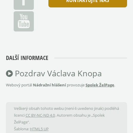
DALŠÍ INFORMACE
Pozdrav Václava Knopa
Webový portál
Nádražní hlášení
provozuje
Spolek ŽelPage
.
Veškerý obsah tohoto webu (není-li uvedeno jinak) podléhá
licenci
CC BY-NC-ND 4.0
. Autorem obsahu je „Spolek
ŽelPage“.
Šablona:
HTML5 UP