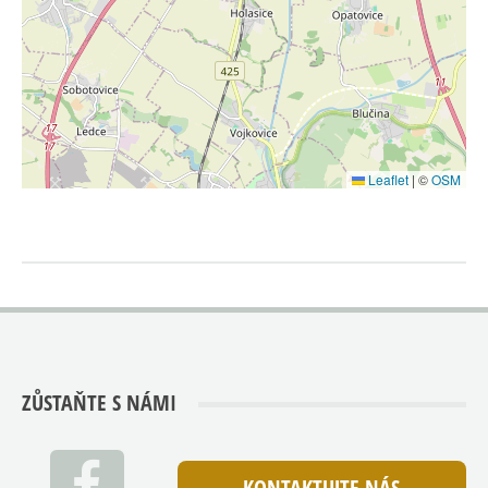
Leaflet
|
©
OSM
ZŮSTAŇTE S NÁMI
KONTAKTUJTE NÁS