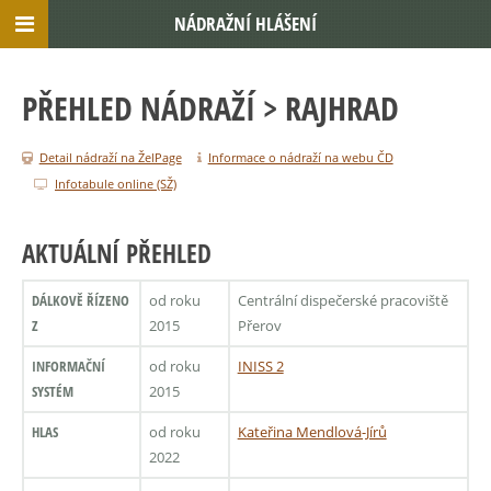
NÁDRAŽNÍ HLÁŠENÍ
PŘEHLED NÁDRAŽÍ
> RAJHRAD
Detail nádraží na ŽelPage
Informace o nádraží na webu ČD
Infotabule online (SŽ)
AKTUÁLNÍ PŘEHLED
DÁLKOVĚ ŘÍZENO
od roku
Centrální dispečerské pracoviště
Z
2015
Přerov
INFORMAČNÍ
od roku
INISS 2
SYSTÉM
2015
HLAS
od roku
Kateřina Mendlová-Jírů
2022