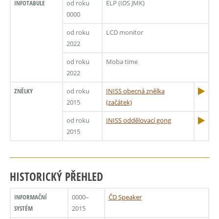
INFOTABULE
od roku
ELP (IDS JMK)
0000
od roku
LCD monitor
2022
od roku
Moba time
2022
ZNĚLKY
od roku
INISS obecná znělka
2015
(začátek)
od roku
INISS oddělovací gong
2015
HISTORICKÝ PŘEHLED
INFORMAČNÍ
0000–
ČD Speaker
SYSTÉM
2015