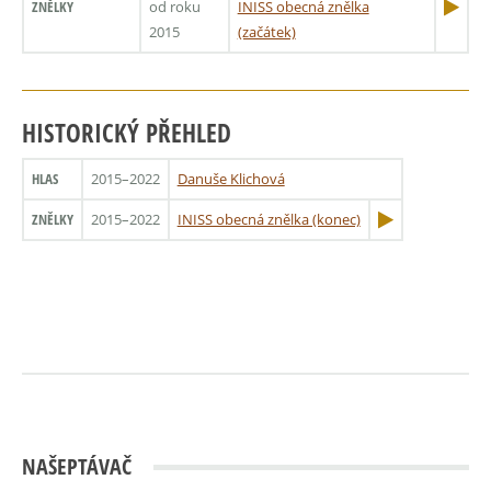
ZNĚLKY
od roku
INISS obecná znělka
2015
(začátek)
HISTORICKÝ PŘEHLED
HLAS
2015–2022
Danuše Klichová
ZNĚLKY
2015–2022
INISS obecná znělka (konec)
NAŠEPTÁVAČ