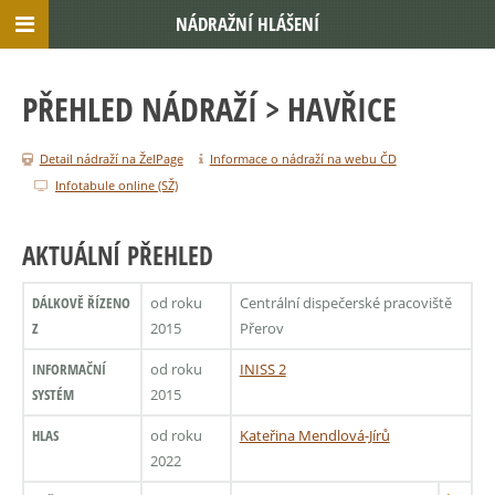
NÁDRAŽNÍ HLÁŠENÍ
PŘEHLED NÁDRAŽÍ
> HAVŘICE
Detail nádraží na ŽelPage
Informace o nádraží na webu ČD
Infotabule online (SŽ)
AKTUÁLNÍ PŘEHLED
DÁLKOVĚ ŘÍZENO
od roku
Centrální dispečerské pracoviště
Z
2015
Přerov
INFORMAČNÍ
od roku
INISS 2
SYSTÉM
2015
HLAS
od roku
Kateřina Mendlová-Jírů
2022