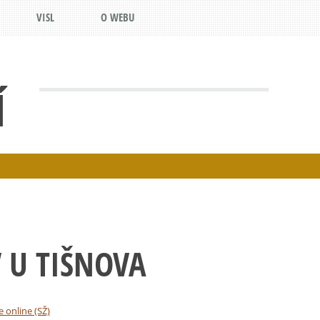
VISL
O WEBU
Í
 U TIŠNOVA
e online (SŽ)