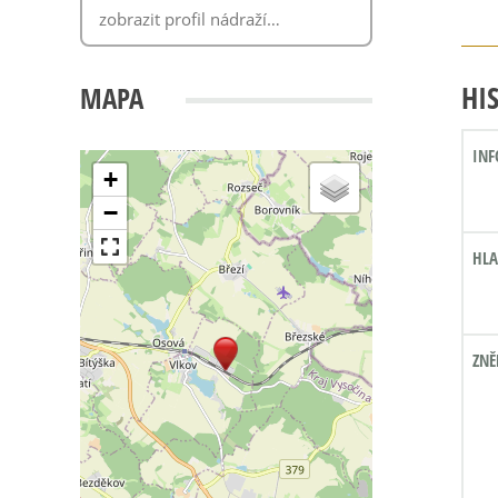
HI
MAPA
INF
+
−
HLA
ZNĚ