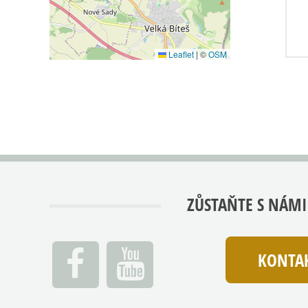
Leaflet
|
©
OSM
ZŮSTAŇTE S NÁMI
KONTAK