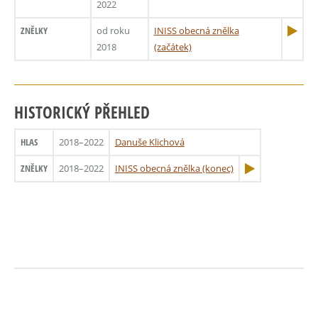
2022
ZNĚLKY
od roku
INISS obecná znělka
2018
(začátek)
HISTORICKÝ PŘEHLED
HLAS
2018–2022
Danuše Klichová
ZNĚLKY
2018–2022
INISS obecná znělka (konec)