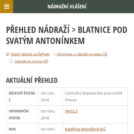
NÁDRAŽNÍ HLÁŠENÍ
PŘEHLED NÁDRAŽÍ
> BLATNICE POD
SVATÝM ANTONÍNKEM
Detail nádraží na ŽelPage
Informace o nádraží na webu ČD
Infotabule online (SŽ)
AKTUÁLNÍ PŘEHLED
DÁLKOVĚ ŘÍZENO
od roku
Centrální dispečerské pracoviště
Z
2018
Přerov
INFORMAČNÍ
od roku
INISS 2
SYSTÉM
2018
HLAS
od roku
Kateřina Mendlová-Jírů