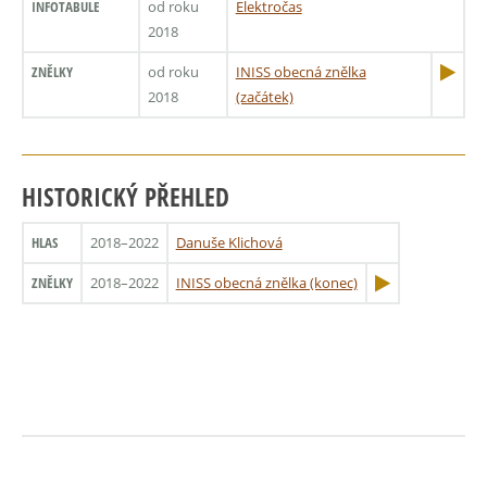
INFOTABULE
od roku
Elektročas
2018
ZNĚLKY
od roku
INISS obecná znělka
2018
(začátek)
HISTORICKÝ PŘEHLED
HLAS
2018–2022
Danuše Klichová
ZNĚLKY
2018–2022
INISS obecná znělka (konec)