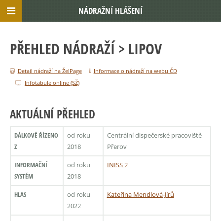
NÁDRAŽNÍ HLÁŠENÍ
PŘEHLED NÁDRAŽÍ
> LIPOV
Detail nádraží na ŽelPage
Informace o nádraží na webu ČD
Infotabule online (SŽ)
AKTUÁLNÍ PŘEHLED
DÁLKOVĚ ŘÍZENO
od roku
Centrální dispečerské pracoviště
Z
2018
Přerov
INFORMAČNÍ
od roku
INISS 2
SYSTÉM
2018
HLAS
od roku
Kateřina Mendlová-Jírů
2022