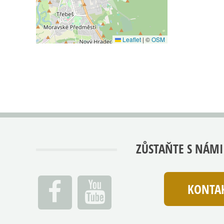
Leaflet
|
©
OSM
ZŮSTAŇTE S NÁMI
KONTAK