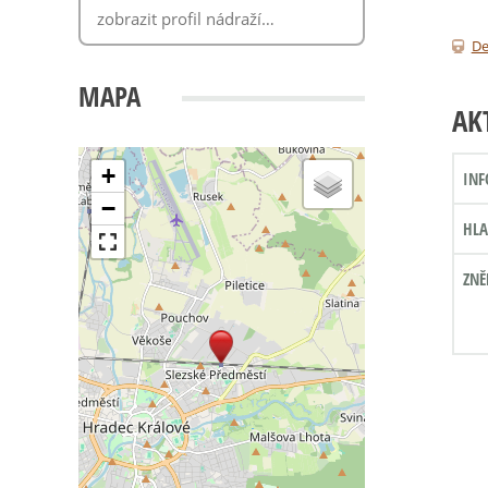
De
MAPA
AK
+
INF
−
HLA
ZNĚ