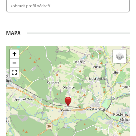
MAPA
+
−