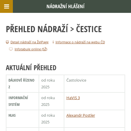
NÁDRAŽNÍ HLÁŠENÍ
PŘEHLED NÁDRAŽÍ
> ČESTICE
Detail nádraží na ŽelPage
Informace o nádraží na webu ČD
Infotabule online (SŽ)
AKTUÁLNÍ PŘEHLED
DÁLKOVĚ ŘÍZENO
od roku
Častolovice
Z
2025
INFORMAČNÍ
od roku
HaVIS 3
SYSTÉM
2025
HLAS
od roku
Alexandr Postler
2025