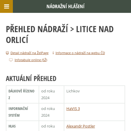
NÁDRAŽNÍ HLÁŠENÍ
PŘEHLED NÁDRAŽÍ
> LITICE NAD
ORLICÍ
Detail nádraží na ŽelPage
Informace o nádraží na webu ČD
Infotabule online (SŽ)
AKTUÁLNÍ PŘEHLED
DÁLKOVĚ ŘÍZENO
od roku
Lichkov
Z
2024
INFORMAČNÍ
od roku
HaVIS 3
SYSTÉM
2024
HLAS
od roku
Alexandr Postler