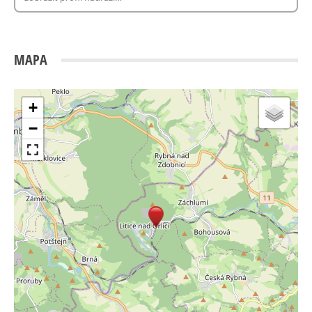
MAPA
+
−