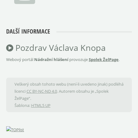
DALŠÍ INFORMACE
Pozdrav Václava Knopa
Webový portál
Nádražní hlášení
provozuje
Spolek ŽelPage
.
Veškerý obsah tohoto webu (není-li uvedeno jinak) podléhá
licenci
CC BY-NC-ND 4.0
. Autorem obsahu je „Spolek
ŽelPage“.
Šablona:
HTML5 UP