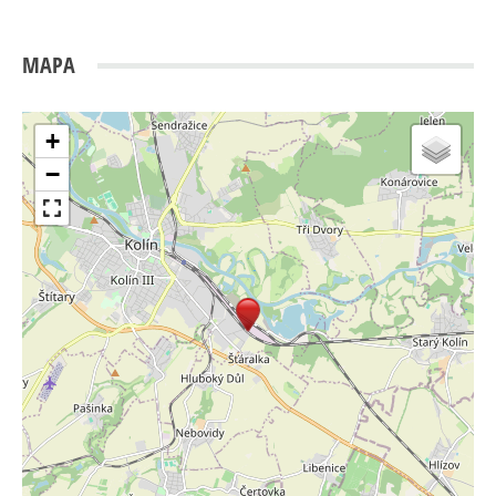
MAPA
+
−