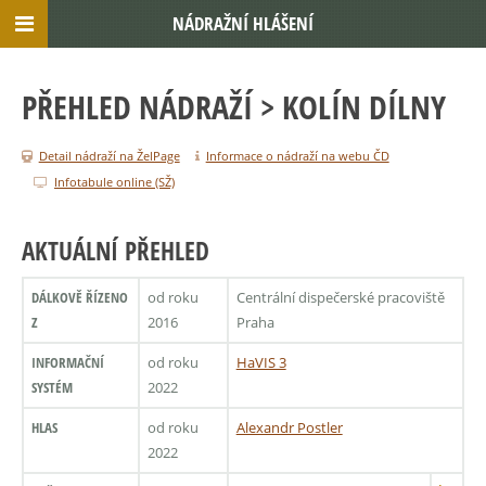
NÁDRAŽNÍ HLÁŠENÍ
PŘEHLED NÁDRAŽÍ
> KOLÍN DÍLNY
Detail nádraží na ŽelPage
Informace o nádraží na webu ČD
Infotabule online (SŽ)
AKTUÁLNÍ PŘEHLED
DÁLKOVĚ ŘÍZENO
od roku
Centrální dispečerské pracoviště
Z
2016
Praha
INFORMAČNÍ
od roku
HaVIS 3
SYSTÉM
2022
HLAS
od roku
Alexandr Postler
2022