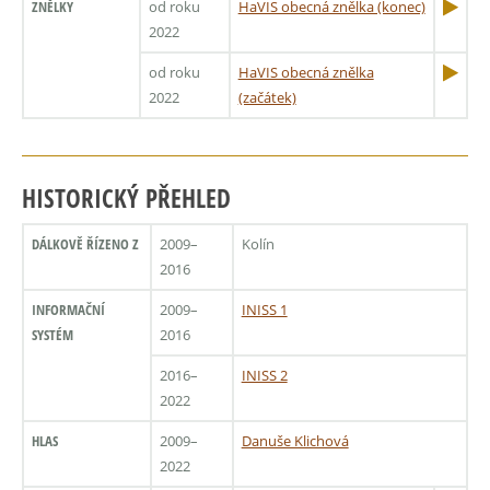
ZNĚLKY
od roku
HaVIS obecná znělka (konec)
2022
od roku
HaVIS obecná znělka
2022
(začátek)
HISTORICKÝ PŘEHLED
DÁLKOVĚ ŘÍZENO Z
2009–
Kolín
2016
INFORMAČNÍ
2009–
INISS 1
SYSTÉM
2016
2016–
INISS 2
2022
HLAS
2009–
Danuše Klichová
2022