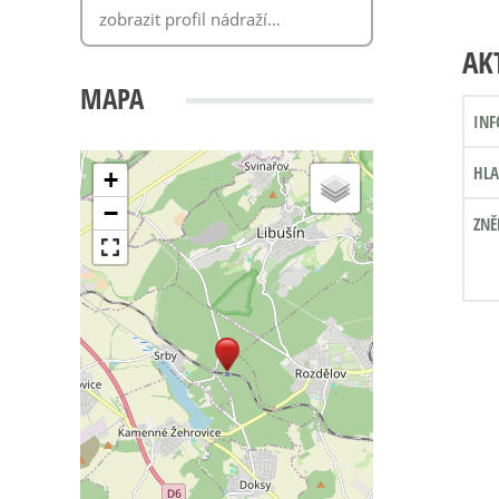
AK
MAPA
INF
HLA
+
−
ZNĚ