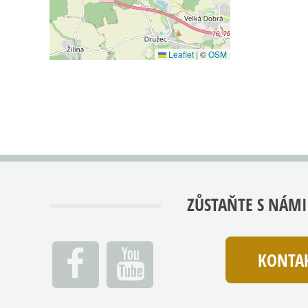
Leaflet
|
©
OSM
ZŮSTAŇTE S NÁMI
KONTAK