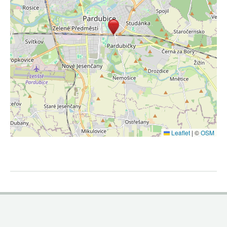
Leaflet
|
©
OSM