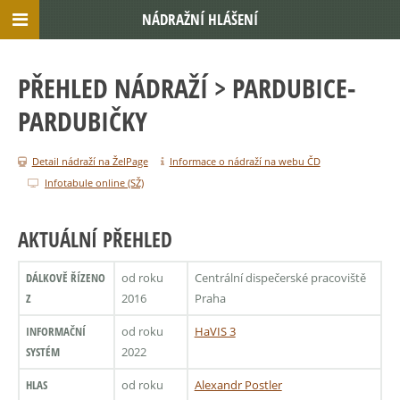
NÁDRAŽNÍ HLÁŠENÍ
PŘEHLED NÁDRAŽÍ
> PARDUBICE-
PARDUBIČKY
Detail nádraží na ŽelPage
Informace o nádraží na webu ČD
Infotabule online (SŽ)
AKTUÁLNÍ PŘEHLED
DÁLKOVĚ ŘÍZENO
od roku
Centrální dispečerské pracoviště
Z
2016
Praha
INFORMAČNÍ
od roku
HaVIS 3
SYSTÉM
2022
HLAS
od roku
Alexandr Postler