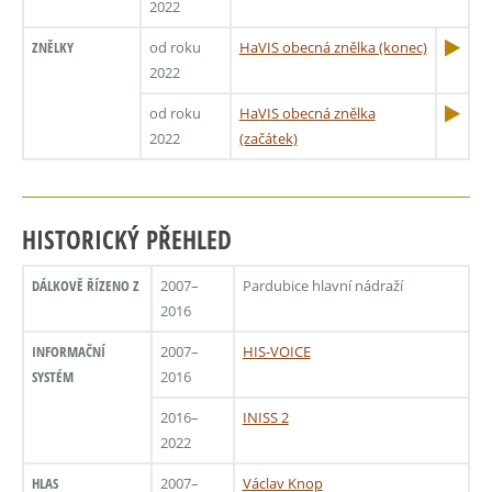
2022
ZNĚLKY
od roku
HaVIS obecná znělka (konec)
2022
od roku
HaVIS obecná znělka
2022
(začátek)
HISTORICKÝ PŘEHLED
DÁLKOVĚ ŘÍZENO Z
2007–
Pardubice hlavní nádraží
2016
INFORMAČNÍ
2007–
HIS-VOICE
SYSTÉM
2016
2016–
INISS 2
2022
HLAS
2007–
Václav Knop