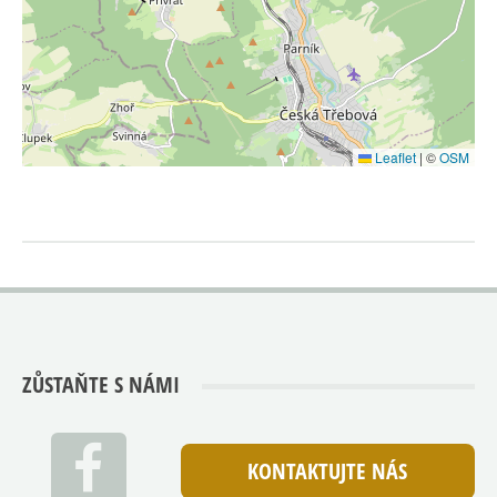
Leaflet
|
©
OSM
ZŮSTAŇTE S NÁMI
KONTAKTUJTE NÁS