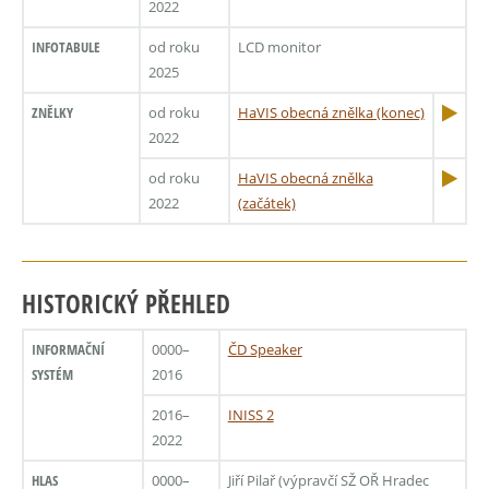
2022
INFOTABULE
od roku
LCD monitor
2025
ZNĚLKY
od roku
HaVIS obecná znělka (konec)
2022
od roku
HaVIS obecná znělka
2022
(začátek)
HISTORICKÝ PŘEHLED
INFORMAČNÍ
0000–
ČD Speaker
SYSTÉM
2016
2016–
INISS 2
2022
HLAS
0000–
Jiří Pilař (výpravčí SŽ OŘ Hradec