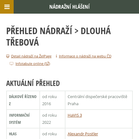
NÁDRAŽNÍ HLÁŠENÍ
PŘEHLED NÁDRAŽÍ
> DLOUHÁ
TŘEBOVÁ
Detail nádraží na ŽelPage
Informace o nádraží na webu ČD
Infotabule online (SŽ)
AKTUÁLNÍ PŘEHLED
DÁLKOVĚ ŘÍZENO
od roku
Centrální dispečerské pracoviště
Z
2016
Praha
INFORMAČNÍ
od roku
HaVIS 3
SYSTÉM
2022
HLAS
od roku
Alexandr Postler