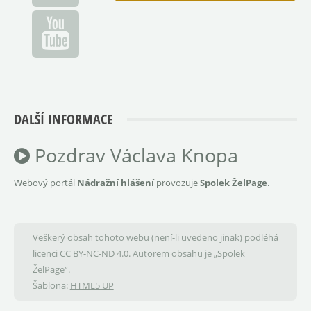
DALŠÍ INFORMACE
Pozdrav Václava Knopa
Webový portál
Nádražní hlášení
provozuje
Spolek ŽelPage
.
Veškerý obsah tohoto webu (není-li uvedeno jinak) podléhá
licenci
CC BY-NC-ND 4.0
. Autorem obsahu je „Spolek
ŽelPage“.
Šablona:
HTML5 UP