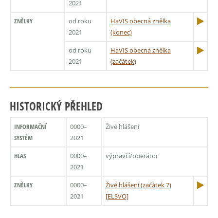
2021
ZNĚLKY
od roku
HaVIS obecná znělka
2021
(konec)
od roku
HaVIS obecná znělka
2021
(začátek)
HISTORICKÝ PŘEHLED
INFORMAČNÍ
0000–
Živé hlášení
SYSTÉM
2021
HLAS
0000–
výpravčí/operátor
2021
ZNĚLKY
0000–
Živé hlášení (začátek 7)
2021
[ELSVO]