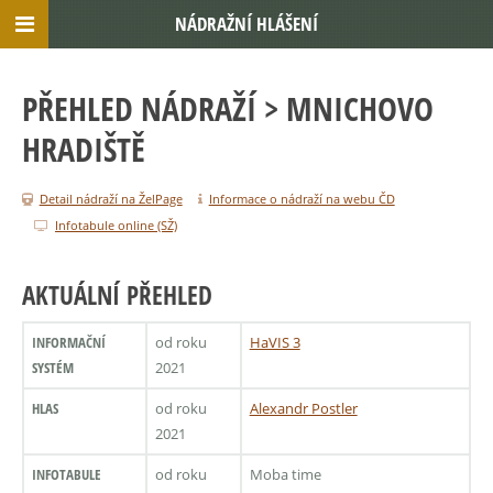
NÁDRAŽNÍ HLÁŠENÍ
PŘEHLED NÁDRAŽÍ
> MNICHOVO
HRADIŠTĚ
Detail nádraží na ŽelPage
Informace o nádraží na webu ČD
Infotabule online (SŽ)
AKTUÁLNÍ PŘEHLED
INFORMAČNÍ
od roku
HaVIS 3
SYSTÉM
2021
HLAS
od roku
Alexandr Postler
2021
INFOTABULE
od roku
Moba time