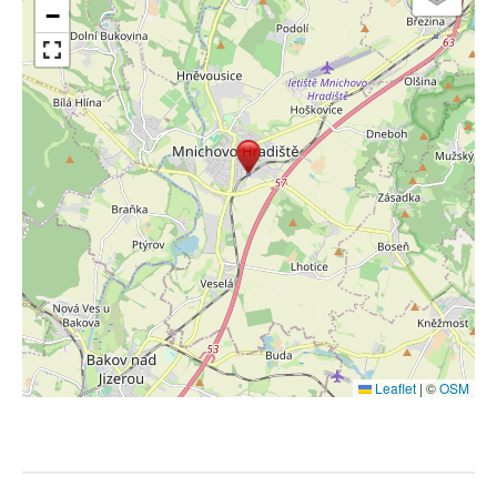
−
Leaflet
|
©
OSM