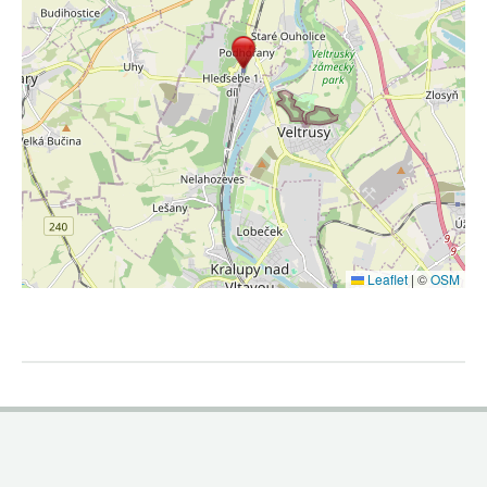
Leaflet
|
©
OSM