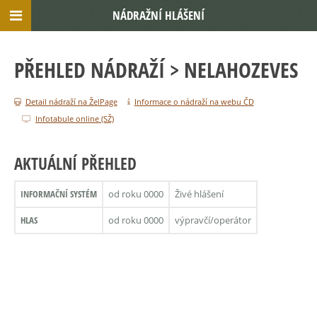
NÁDRAŽNÍ HLÁŠENÍ
PŘEHLED NÁDRAŽÍ
> NELAHOZEVES
Detail nádraží na ŽelPage
Informace o nádraží na webu ČD
Infotabule online (SŽ)
AKTUÁLNÍ PŘEHLED
INFORMAČNÍ SYSTÉM
od roku 0000
Živé hlášení
HLAS
od roku 0000
výpravčí/operátor