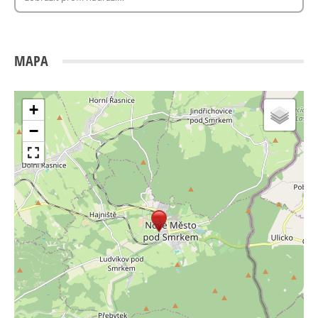
MAPA
+
−