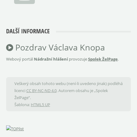
DALŠÍ INFORMACE
Pozdrav Václava Knopa
Webový portál
Nádražní hlášení
provozuje
Spolek ŽelPage
.
Veškerý obsah tohoto webu (není-li uvedeno jinak) podléhá
licenci
CC BY-NC-ND 4.0
. Autorem obsahu je „Spolek
ŽelPage“.
Šablona:
HTML5 UP