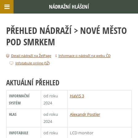
NÁDRAŽNÍ HLÁŠENÍ
PŘEHLED NÁDRAŽÍ
> NOVÉ MĚSTO
POD SMRKEM
Detail nádraží na ŽelPage
Informace o nádraží na webu ČD
Infotabule online (SŽ)
AKTUÁLNÍ PŘEHLED
INFORMAČNÍ
od roku
HaVIS 3
SYSTÉM
2024
HLAS
od roku
Alexandr Postler
2024
INFOTABULE
od roku
LCD monitor