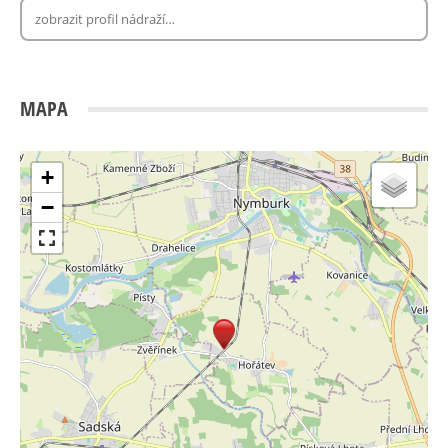
MAPA
+
−