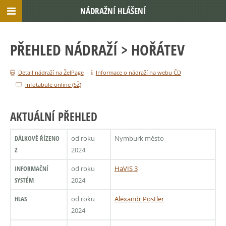
NÁDRAŽNÍ HLÁŠENÍ
PŘEHLED NÁDRAŽÍ
> HOŘÁTEV
Detail nádraží na ŽelPage
Informace o nádraží na webu ČD
Infotabule online (SŽ)
AKTUÁLNÍ PŘEHLED
DÁLKOVĚ ŘÍZENO
od roku
Nymburk město
Z
2024
INFORMAČNÍ
od roku
HaVIS 3
SYSTÉM
2024
HLAS
od roku
Alexandr Postler
2024