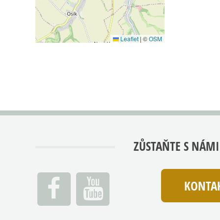
Leaflet
|
©
OSM
ZŮSTAŇTE S NÁMI
KONTAK