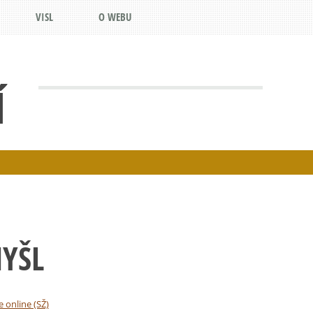
VISL
O WEBU
Í
YŠL
e online (SŽ)