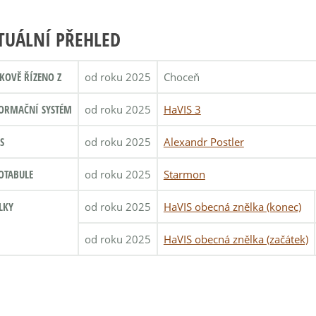
TUÁLNÍ PŘEHLED
KOVĚ ŘÍZENO Z
od roku 2025
Choceň
ORMAČNÍ SYSTÉM
od roku 2025
HaVIS 3
S
od roku 2025
Alexandr Postler
OTABULE
od roku 2025
Starmon
LKY
od roku 2025
HaVIS obecná znělka (konec)
od roku 2025
HaVIS obecná znělka (začátek)