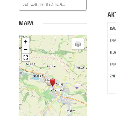
AK
MAPA
DÁL
INF
+
−
HLA
INF
ZNĚ