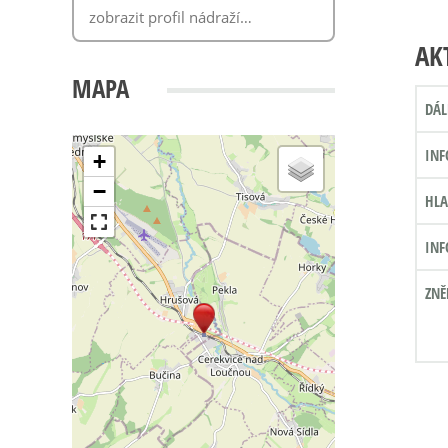
AK
MAPA
DÁL
INF
+
−
HLA
INF
ZNĚ