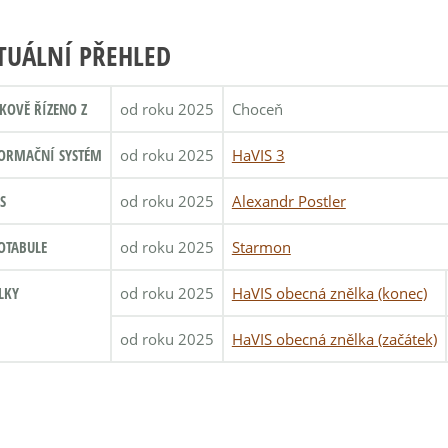
TUÁLNÍ PŘEHLED
KOVĚ ŘÍZENO Z
od roku 2025
Choceň
ORMAČNÍ SYSTÉM
od roku 2025
HaVIS 3
S
od roku 2025
Alexandr Postler
OTABULE
od roku 2025
Starmon
LKY
od roku 2025
HaVIS obecná znělka (konec)
od roku 2025
HaVIS obecná znělka (začátek)