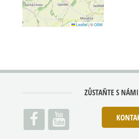
Leaflet
|
©
OSM
ZŮSTAŇTE S NÁMI
KONTAK