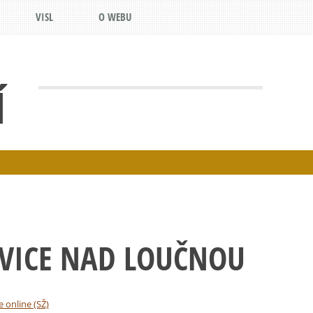
VISL
O WEBU
Í
KVICE NAD LOUČNOU
e online (SŽ)