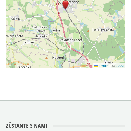
Leaflet
|
©
OSM
ZŮSTAŇTE S NÁMI