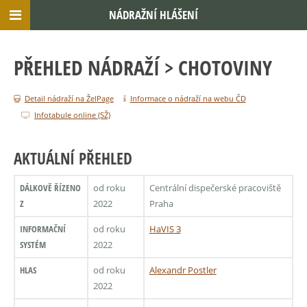
NÁDRAŽNÍ HLÁŠENÍ
PŘEHLED NÁDRAŽÍ
> CHOTOVINY
Detail nádraží na ŽelPage
Informace o nádraží na webu ČD
Infotabule online (SŽ)
AKTUÁLNÍ PŘEHLED
DÁLKOVĚ ŘÍZENO
od roku
Centrální dispečerské pracoviště
Z
2022
Praha
INFORMAČNÍ
od roku
HaVIS 3
SYSTÉM
2022
HLAS
od roku
Alexandr Postler
2022