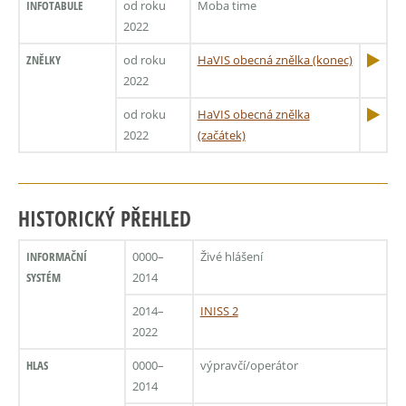
INFOTABULE
od roku
Moba time
2022
ZNĚLKY
od roku
HaVIS obecná znělka (konec)
2022
od roku
HaVIS obecná znělka
2022
(začátek)
HISTORICKÝ PŘEHLED
INFORMAČNÍ
0000–
Živé hlášení
SYSTÉM
2014
2014–
INISS 2
2022
HLAS
0000–
výpravčí/operátor
2014