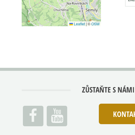
Leaflet
|
©
OSM
ZŮSTAŇTE S NÁMI
KONTAK