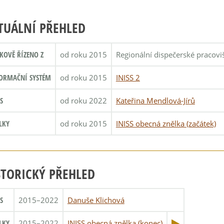
TUÁLNÍ PŘEHLED
KOVĚ ŘÍZENO Z
od roku 2015
Regionální dispečerské pracovi
ORMAČNÍ SYSTÉM
od roku 2015
INISS 2
S
od roku 2022
Kateřina Mendlová-Jírů
LKY
od roku 2015
INISS obecná znělka (začátek)
STORICKÝ PŘEHLED
S
2015–2022
Danuše Klichová
LKY
2015–2022
INISS obecná znělka (konec)