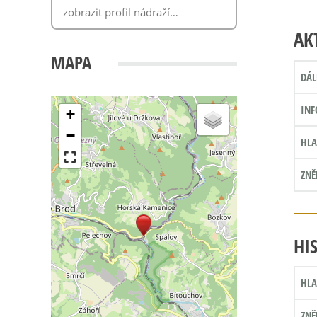
AK
MAPA
DÁL
INF
+
−
HLA
ZNĚ
HI
HLA
ZNĚ