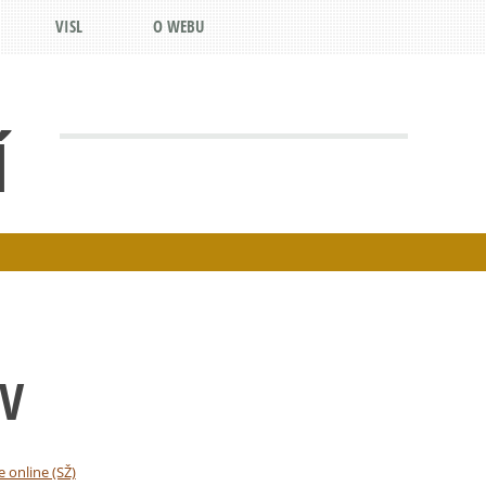
VISL
O WEBU
Í
OV
e online (SŽ)