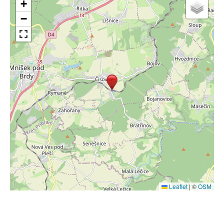
+
−
Leaflet
|
©
OSM