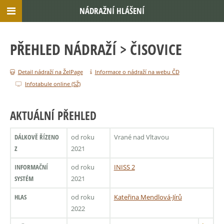
NÁDRAŽNÍ HLÁŠENÍ
PŘEHLED NÁDRAŽÍ
> ČISOVICE
Detail nádraží na ŽelPage
Informace o nádraží na webu ČD
Infotabule online (SŽ)
AKTUÁLNÍ PŘEHLED
DÁLKOVĚ ŘÍZENO
od roku
Vrané nad Vltavou
Z
2021
INFORMAČNÍ
od roku
INISS 2
SYSTÉM
2021
HLAS
od roku
Kateřina Mendlová-Jírů
2022