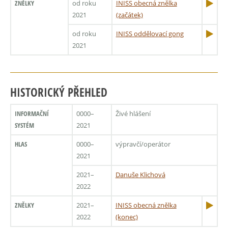
ZNĚLKY
od roku
INISS obecná znělka
2021
(začátek)
od roku
INISS oddělovací gong
2021
HISTORICKÝ PŘEHLED
INFORMAČNÍ
0000–
Živé hlášení
SYSTÉM
2021
HLAS
0000–
výpravčí/operátor
2021
2021–
Danuše Klichová
2022
ZNĚLKY
2021–
INISS obecná znělka
2022
(konec)