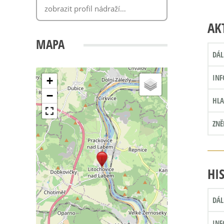
AK
MAPA
DÁL
INF
+
−
HLA
ZNĚ
HI
DÁL
INF