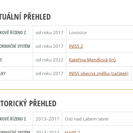
TUÁLNÍ PŘEHLED
KOVĚ ŘÍZENO Z
od roku 2017
Lovosice
ORMAČNÍ SYSTÉM
od roku 2017
INISS 2
S
od roku 2022
Kateřina Mendlová-Jírů
LKY
od roku 2017
INISS obecná znělka (začátek)
STORICKÝ PŘEHLED
KOVĚ ŘÍZENO Z
2013–2017
Ústí nad Labem sever
ORMAČNÍ SYSTÉM
2013–2017
HaVIS 1