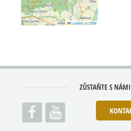
Leaflet
|
©
OSM
ZŮSTAŇTE S NÁMI
KONTAK