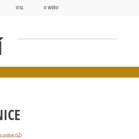
VISL
O WEBU
Í
NICE
e online (SŽ)