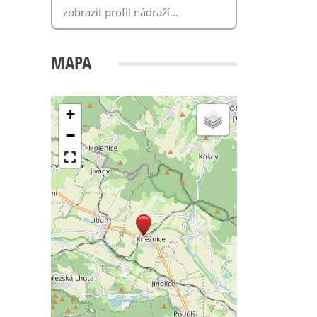
MAPA
+
−